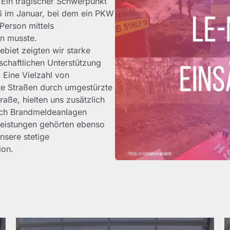
Ein tragischer Schwerpunkt
26 im Januar, bei dem ein PKW
Person mittels
n musste.
biet zeigten wir starke
schaftlichen Unterstützung
 Eine Vielzahl von
rte Straßen durch umgestürzte
aße, hielten uns zusätzlich
urch Brandmeldeanlagen
eleistungen gehörten ebenso
nsere stetige
ion.