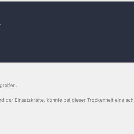
r
reifen.
d der Einsatzkräfte, konnte bei dieser Trockenheit eine sch