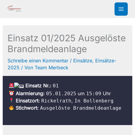
Zum
Inhalt
springen
Einsatz 01/2025 Ausgelöste
Brandmeldeanlage
Schreibe einen Kommentar
/
Einsätze
,
Einsätze-
2025
/ Von
Team Merbeck
Einsatz Nr.:
01
Alarmierung:
um
Uhr
05.01.2025
15:09
Einsatzort:
,
Rickelrath
In Bollenberg
Stichwort:
Ausgelöste Brandmeldeanlage