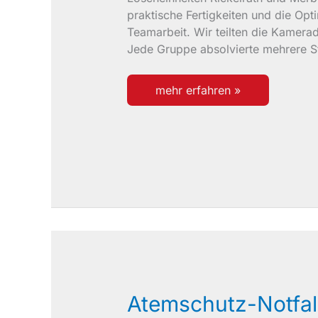
praktische Fertigkeiten und die Opt
Teamarbeit. Wir teilten die Kamerad
Jede Gruppe absolvierte mehrere S
teamarbeit
mehr erfahren »
und
effizienz:
unsere
zugübung
in
merbeck
Atemschutz-Notfall