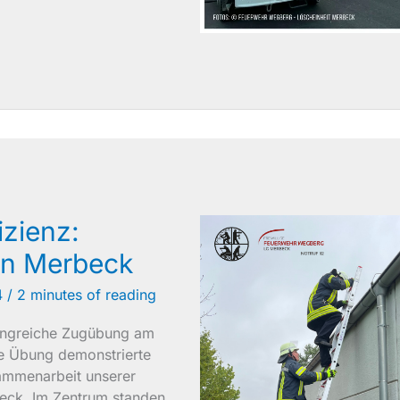
izienz:
in Merbeck
4
/
2 minutes of reading
fangreiche Zugübung am
e Übung demonstrierte
ammenarbeit unserer
beck. Im Zentrum standen