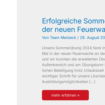
Erfolgreiche Somm
der neuen Feuerw
Von
Team Merbeck
/
29. August 2
Unsere Sommerübung 2024 fand in
Mal in der neuen Feuerwache an der
und wir konnten die erweiterten Ü
Außenbereich und am Übungsturm in
hohen Beteiligung trotz Urlaubszei
wichtiger Schritt für unsere Löschein
Ausbildungsmöglichkeiten […]
erfolgreiche
mehr erfahren »
sommerübung
in