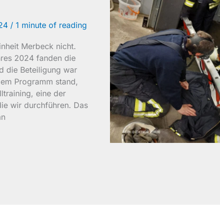
024
/
1 minute of reading
inheit Merbeck nicht.
res 2024 fanden die
d die Beteiligung war
dem Programm stand,
training, eine der
ie wir durchführen. Das
an