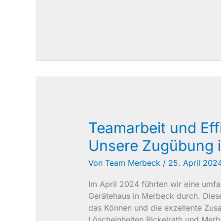
der
neuen
feuerwache
wegberg
Teamarbeit und Eff
Unsere Zugübung 
Von
Team Merbeck
/
25. April 202
Im April 2024 führten wir eine um
Gerätehaus in Merbeck durch. Dies
das Können und die exzellente Zus
Löscheinheiten Rickelrath und Mer