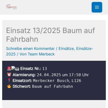
Zum
Inhalt
springen
Einsatz 13/2025 Baum auf
Fahrbahn
Schreibe einen Kommentar
/
Einsätze
,
Einsätze-
2025
/ Von
Team Merbeck
Einsatz Nr.:
13
Alarmierung:
um
Uhr
24.04.2025
17:50
Einsatzort:
,
Merbecker Busch
L126
Stichwort:
Baum auf Fahrbahn