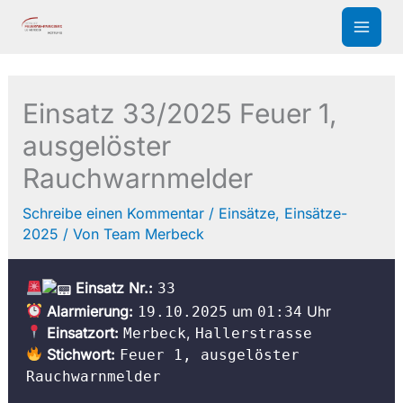
Zum
Inhalt
springen
Einsatz 33/2025 Feuer 1,
ausgelöster
Rauchwarnmelder
Schreibe einen Kommentar
/
Einsätze
,
Einsätze-
2025
/ Von
Team Merbeck
Einsatz Nr.:
33
Alarmierung:
um
Uhr
19.10.2025
01:34
Einsatzort:
,
Merbeck
Hallerstrasse
Stichwort:
Feuer 1, ausgelöster
Rauchwarnmelder