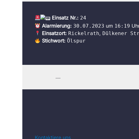
Einsatz Nr.:
24
Alarmierung:
um
Uh
30.07.2023
16:19
Einsatzort:
,
Rickelrath
Dülkener St
Stichwort:
Ölspur
—
Kontaktiere uns