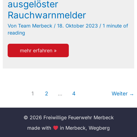
ausgelöster
Rauchwarnmelder
Von
Team Merbeck
/
18. Oktober 2023
/
1 minute of
reading
einsatz
mehr erfahren »
29/2023
ausgelöster
rauchwarnmelder
1
2
…
4
Weiter
→
© 2026 Freiwillige Feuerwehr Merbeck
made with
in Merbeck, Wegberg