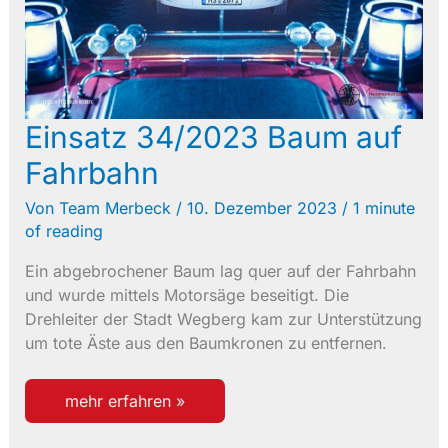
Einsatz 34/2023 Baum auf
Fahrbahn
Von
Team Merbeck
/
10. Dezember 2023
/
1 minute
of reading
Ein abgebrochener Baum lag quer auf der Fahrbahn
und wurde mittels Motorsäge beseitigt. Die
Drehleiter der Stadt Wegberg kam zur Unterstützung
um tote Äste aus den Baumkronen zu entfernen.
einsatz
mehr erfahren »
34/2023
baum
auf