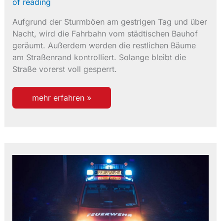
of reading
Aufgrund der Sturmböen am gestrigen Tag und über
Nacht, wird die Fahrbahn vom städtischen Bauhof
geräumt. Außerdem werden die restlichen Bäume
am Straßenrand kontrolliert. Solange bleibt die
Straße vorerst voll gesperrt.
einsatz
mehr erfahren »
37/2023
baum
auf
fahrbahn