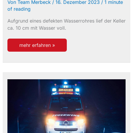
Von
Team Merbeck
/
16. Dezember 2023
/
1 minute
of reading
Aufgrund eines defekten Wasserrohres lief der Keller
ca. 10 cm mit Wasser voll.
einsatz
mehr erfahren »
35/2023
wasser
im
gebäude