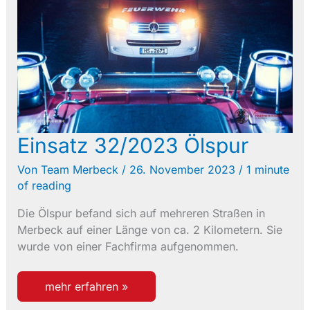
Einsatz 32/2023 Ölspur
Von
Team Merbeck
/
26. November 2023
/
1 minute
of reading
Die Ölspur befand sich auf mehreren Straßen in
Merbeck auf einer Länge von ca. 2 Kilometern. Sie
wurde von einer Fachfirma aufgenommen.
einsatz
mehr erfahren »
32/2023
ölspur