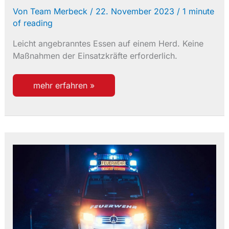
Von
Team Merbeck
/
22. November 2023
/
1 minute
of reading
Leicht angebranntes Essen auf einem Herd. Keine
Maßnahmen der Einsatzkräfte erforderlich.
einsatz
mehr erfahren »
31/2023
bma
löste
aus