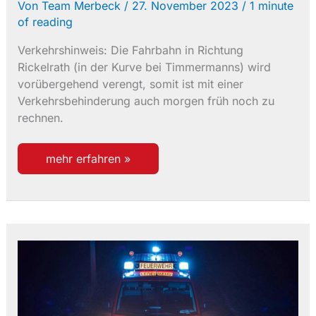
Von
Team Merbeck
/
27. November 2023
/
1 minute
of reading
Verkehrshinweis: Die Fahrbahn in Richtung
Rickelrath (in der Kurve bei Timmermanns) wird
vorübergehend verengt, somit ist mit einer
Verkehrsbehinderung auch morgen früh noch zu
rechnen.
einsatz
mehr erfahren »
33/2023
wasser
droht
in
gebäude
zu
laufen