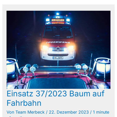
Einsatz 37/2023 Baum auf
Fahrbahn
Von
Team Merbeck
/
22. Dezember 2023
/
1 minute