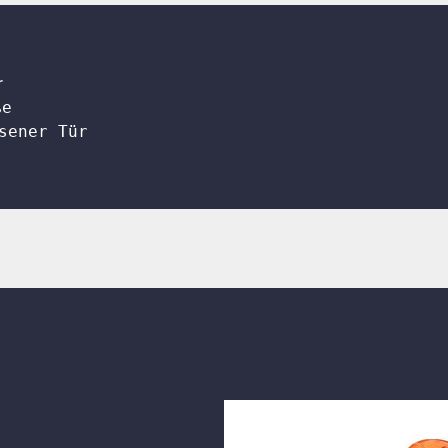
r
ße
sener Tür