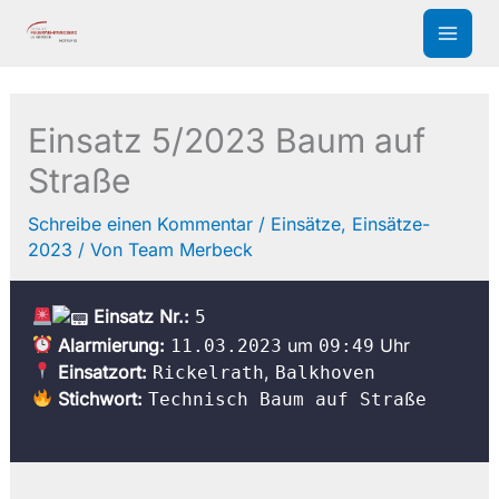
Zum
Inhalt
springen
Einsatz 5/2023 Baum auf
Straße
Schreibe einen Kommentar
/
Einsätze
,
Einsätze-
2023
/ Von
Team Merbeck
Einsatz Nr.:
5
Alarmierung:
um
Uhr
11.03.2023
09:49
Einsatzort:
,
Rickelrath
Balkhoven
Stichwort:
Technisch Baum auf Straße