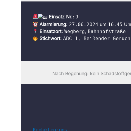
Einsatz Nr.:
9
Alarmierung:
um
Uh
27.06.2024
16:45
Einsatzort:
,
Wegberg
Bahnhofstraße
Stichwort:
ABC 1, Beißender Geruch
Nach Begehung: kein Schadstoffgeru
Kontaktiere uns