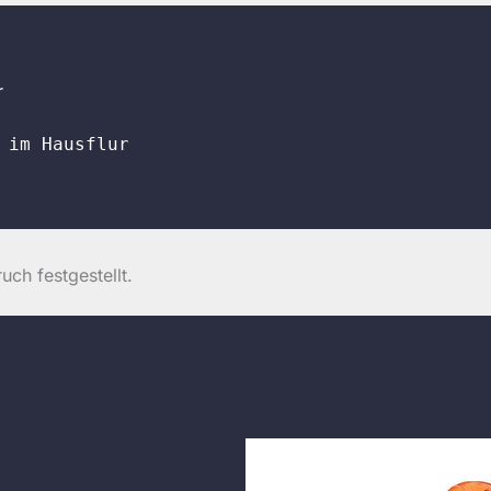
r
 im Hausflur
ch festgestellt.