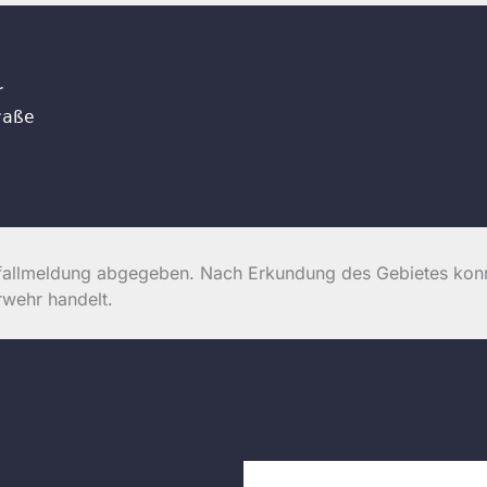
r
raße
nfallmeldung abgegeben. Nach Erkundung des Gebietes konnt
rwehr handelt.