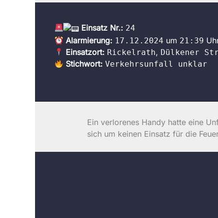
Einsatz Nr.:
24
Alarmierung:
um
Uh
17.12.2024
21:39
Einsatzort:
,
Rickelrath
Dülkener St
Stichwort:
Verkehrsunfall unklar
Ein verlorenes Handy hatte eine U
sich um keinen Einsatz für die Feue