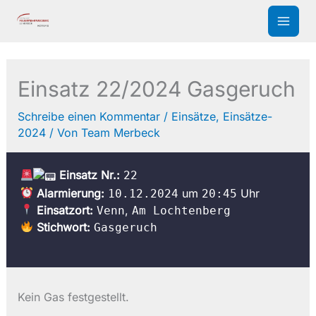
Zum
Inhalt
springen
Einsatz 22/2024 Gasgeruch
Schreibe einen Kommentar
/
Einsätze
,
Einsätze-
2024
/ Von
Team Merbeck
Einsatz Nr.:
22
Alarmierung:
um
Uhr
10.12.2024
20:45
Einsatzort:
,
Venn
Am Lochtenberg
Stichwort:
Gasgeruch
Kein Gas festgestellt.