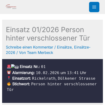
Zum
Inhalt
springen
Einsatz 01/2026 Person
hinter verschlossener Tür
Schreibe einen Kommentar
/
Einsätze
,
Einsätze-
2026
/ Von
Team Merbeck
Einsatz Nr.:
01
Alarmierung:
um
Uhr
10.02.2026
13:41
Einsatzort:
,
Rickelrath
Dülkener Strasse
Stichwort:
Person hinter verschlossener
Tür